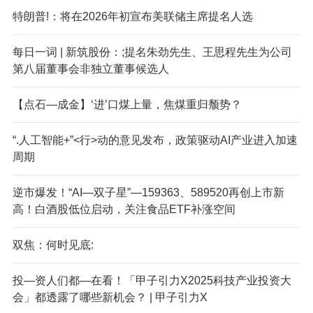
特朗普!：将在2026年初宣布美联储主席提名人选
每日一词 | 新筑股份：;提名朱劲先生、王思程先生为公司
第八届董事会非独立董事候选人
【点石—成金】‘进’口煤上量，焦煤重归颓势？
“.人工智能+”<行>动的意见发布，政策驱动AI产业进入加速
周期
逆市爆发！“AI—双子星”—159363、589520再创上市新
高！白酒股低位启动，关注食品ETF补涨空间
双焦：何时见底:
投—资人们都—在看！「甲子引力X2025科技产业投资大
会」都透露了哪些新机会？ | 甲子引力X