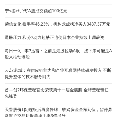
宁<德>时‘代’A股成交额超100亿元
荣信文化;换手率46.23%，机构龙虎榜净买入3487.37万元
通胀压力:和劳?动力短缺正迫使日本企业持续上调薪资
每日一词 | 李?迅雷：之前是港股拉动A股，接下来可能是A
股来推动港股
云.汉芯城：在供应链能力和产业互联网持续研发投入 不断
提升整体的技术服务能力
首—创?环保董秘官念荣获第十一届金麒麟·金牌董秘责任
先锋奖
天普股份1{5}连板后再度停牌：收购资金全额到位，暂停异
常账户交易后股票换手率3倍提升