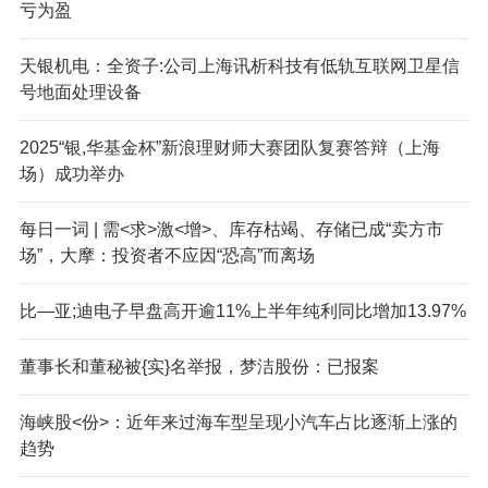
亏为盈
天银机电：全资子:公司上海讯析科技有低轨互联网卫星信
号地面处理设备
2025“银,华基金杯”新浪理财师大赛团队复赛答辩（上海
场）成功举办
每日一词 | 需<求>激<增>、库存枯竭、存储已成“卖方市
场”，大摩：投资者不应因“恐高”而离场
比—亚;迪电子早盘高开逾11%上半年纯利同比增加13.97%
董事长和董秘被{实}名举报，梦洁股份：已报案
海峡股<份>：近年来过海车型呈现小汽车占比逐渐上涨的
趋势