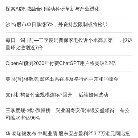
探索AI跨:域融合{ }驱动科研革新与产业进化
沙!特股市单日暴涨5%，外资持股限制或将松绑
每日一词 | 前—三季度消费保家电投诉小米高居第一，投诉
量环比激增近7倍
O;penAI预测2030年付费ChatGPT用户将突破2.2亿
英国{首}相斯塔;默将出席在埃及举行的中东和平峰会
支付机构备付金规模连续?回升,，后续如何波动
三季度规<模>跌幅榜：兴业国寿安保浦银安盛领衔，有公
司缩水率达96%
华.泰瑞银发布;中期业绩 股东应占盈利253.7万港元同比扭