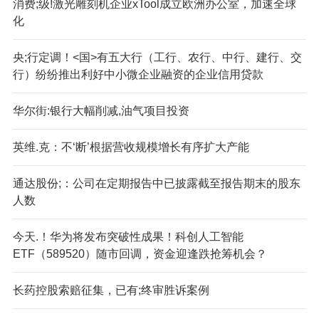
消费;级!激光雕刻机企业xTool成立欧洲办公室，加速全球
化
央;行定调！<国>有五大行（工行、农行、中行、建行、交
行）纷纷推出利好中小微企业融资的企业信用贷款
华尔街:银行大幅削减,油气项目投资
英维.克：不‘断’根据营收规模增长有序扩大产能
通达股份;：公司在定期报告中已披露截至报告期末的股东
人数
今天.！华为将发布突破性成果！科创人工智能
ETF（589520）随市回调，资金迎逢跌抢筹机会？
长药控股索赔征集，已有;终审胜诉案例