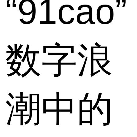
“91cao
数字浪
潮中的