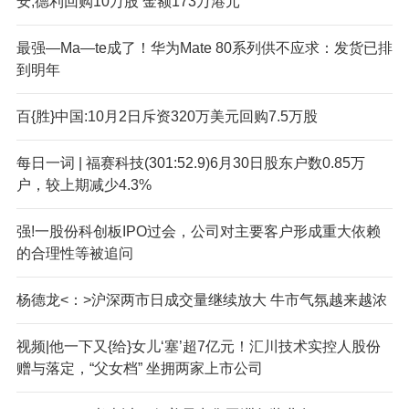
安;德利回购10万股 金额173万港元
最强—Ma—te成了！华为Mate 80系列供不应求：发货已排
到明年
百{胜}中国:10月2日斥资320万美元回购7.5万股
每日一词 | 福赛科技(301:52.9)6月30日股东户数0.85万
户，较上期减少4.3%
强!一股份科创板IPO过会，公司对主要客户形成重大依赖
的合理性等被追问
杨德龙<：>沪深两市日成交量继续放大 牛市气氛越来越浓
视频|他一下又{给}女儿‘塞’超7亿元！汇川技术实控人股份
赠与落定，“父女档” 坐拥两家上市公司