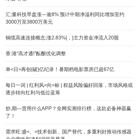
汇;量科技早盘涨—逾8% 预计中期净溢利同比增加至约
3000万至3800万美元
铜缆高速连接概念;涨2.83%{，}主力资金净流入20股
香:港“高才通!”酝酿优化调整
单<日>再创{破}亿纪录！暑期档电影票房已超67亿
每日一词 | 红利风<向>标 | 权益风险偏好回落，市场风格或
逐步转向红利与低位蓝筹
炒,期—货用什么APP？全网实测排行榜，这款必备神器赢
了！
需求旺:盛<、>技术创新、国产替代，多重利好推动传感器