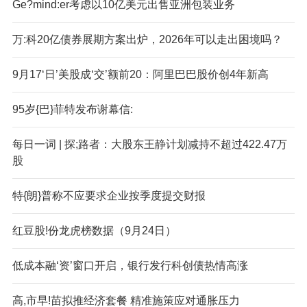
Ge?mind:er考虑以10亿美元出售亚洲包装业务
万:科20亿债券展期方案出炉，2026年可以走出困境吗？
9月17‘日’美股成‘交’额前20：阿里巴巴股价创4年新高
95岁{巴}菲特发布谢幕信:
每日一词 | 探;路者：大股东王静计划减持不超过422.47万
股
特{朗}普称不应要求企业按季度提交财报
红豆股!份龙虎榜数据（9月24日）
低成本融‘资’窗口开启，银行发行科创债热情高涨
高,市早!苗拟推经济套餐 精准施策应对通胀压力