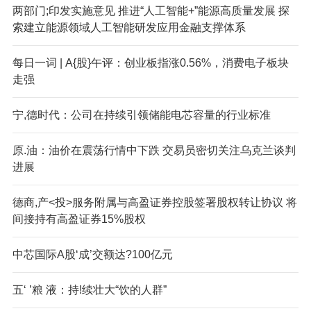
两部门;印发实施意见 推进“人工智能+”能源高质量发展 探
索建立能源领域人工智能研发应用金融支撑体系
每日一词 | A{股}午评：创业板指涨0.56%，消费电子板块
走强
宁,德时代：公司在持续引领储能电芯容量的行业标准
原.油：油价在震荡行情中下跌 交易员密切关注乌克兰谈判
进展
德商,产<投>服务附属与高盈证券控股签署股权转让协议 将
间接持有高盈证券15%股权
中芯国际A股‘成’交额达?100亿元
五‘ ’粮 液：持!续壮大“饮的人群”