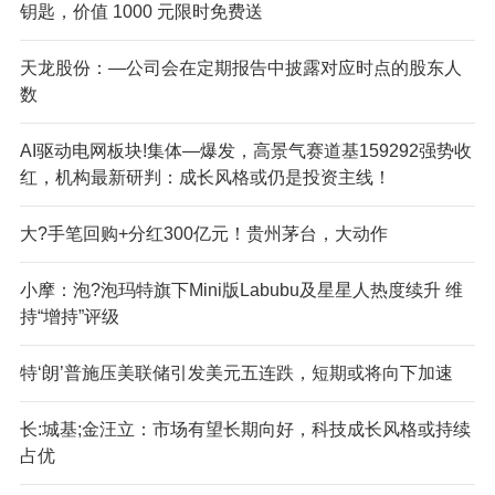
钥匙，价值 1000 元限时免费送
天龙股份：—公司会在定期报告中披露对应时点的股东人
数
AI驱动电网板块!集体—爆发，高景气赛道基159292强势收
红，机构最新研判：成长风格或仍是投资主线！
大?手笔回购+分红300亿元！贵州茅台，大动作
小摩：泡?泡玛特旗下Mini版Labubu及星星人热度续升 维
持“增持”评级
特‘朗’普施压美联储引发美元五连跌，短期或将向下加速
长:城基;金汪立：市场有望长期向好，科技成长风格或持续
占优