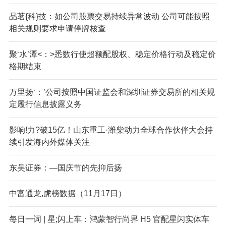
品茗{科}技：如公司股票交易持续异常波动 公司可能按照
相关规则要求申请停牌核查
聚‘水’潭<：>悉数行使超额配股权、稳定价格行动及稳定价
格期结束
万里扬‘：’公司按照中国证监会和深圳证券交易所的相关规
定履行信息披露义务
影响!力?破15亿！山东重工·潍柴动力全球合作伙伴大会持
续引发海内外媒体关注
东吴证券：—国庆节的先抑后扬
中富通龙,虎榜数据（11月17日）
每日一词 | 星;闪上车：鸿蒙智行尚界 H5 官配星闪实体车