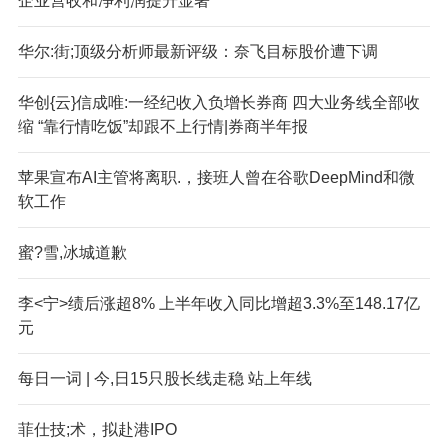
企业营收和净利润提升显著
华尔:街;顶级分析师最新评级：奈飞目标股价遭下调
华创{云}信成唯:一经纪收入负增长券商 四大业务线全部收
缩 “靠行情吃饭”却跟不上行情|券商半年报
苹果宣布AI主管将离职.，接班人曾在谷歌DeepMind和微
软工作
蜜?雪,冰城道歉
李<宁>绩后涨超8% 上半年收入同比增超3.3%至148.17亿
元
每日一词 | 今,日15只股长线走稳 站上年线
菲仕技;术，拟赴港IPO