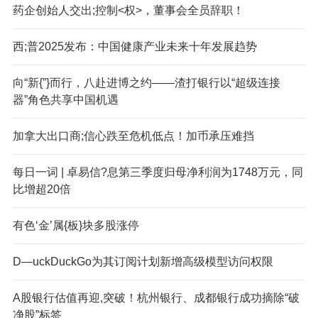
药企创始人交出;控制<权>，董事会全员辞职！
西;普2025发布：中国健康产业未来十年发展趋势
向“新{”}而行，八赴进博之约——渣打银行以“超级连接
器”角色共享中国机遇
加拿大出口商;信心跌至危机低点！加币承压难挡
每日一词 | 卓易信?息第三季度归母净利润为1748万元，同
比增超20倍
有色‘金’属{板}块多股涨停
D—uckDuckGo为其订阅计划新增高级模型访问权限
A股银行估值再迎,突破！杭州银行、成都银行成功摘除“破
净股”标签