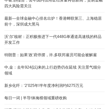
中银.协报告：去年国内信用证结算量再创新高，贸易金融
四大风险需关注
最新—全球金融中心排名出炉！香港蝉联第三、上海稳居
前十，深圳成大黑马
沃‘尔’核材：正积极推进下一代448G单通道高速线的样品
开发工作
特朗普：如果‘政’府停摆，许.多联邦雇员可能会被解雇
中,金：去年924{以}来的上行趋势仍在延续 关注景气细分
领域
新乡化纤：‘2’025年!半年度净利润约6275万元
每日一词 | 半导!体掩模领域重磅收购