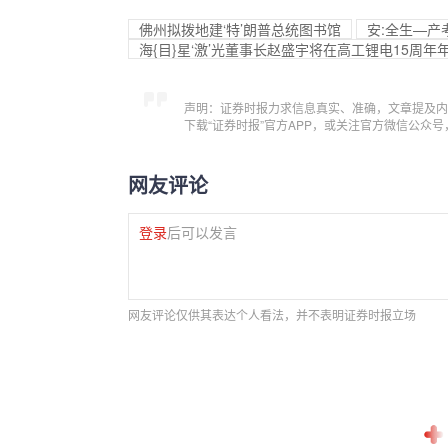
佛州拟拨地建‘特’朗普总统图书馆
安:全生—产
海{目}星‘激’光董事长赵盛宇将在高工锂电15周
声明：证券时报力求信息真实、准确，文章提及内
下载“证券时报”官方APP，或关注官方微信公众
网友评论
登录
后可以发言
网友评论仅供其表达个人看法，并不表明证券时报立场