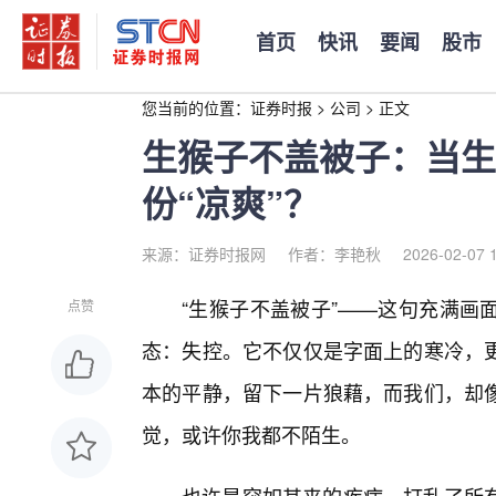
首页
快讯
要闻
股市
您当前的位置：
证券时报
>
公司
>
正文
生猴子不盖被子：当生
份“凉爽”？
来源：证券时报网
作者：李艳秋
2026-02-07 
“生猴子不盖被子”——这句充满画
点赞
态：失控。它不仅仅是字面上的寒冷，
本的平静，留下一片狼藉，而我们，却
觉，或许你我都不陌生。