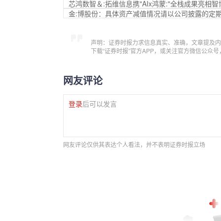
芯鸿数智＆:拓维信息携"AIx鸿蒙:"全栈成果亮相智
金:博股份：具体资产减值情况请以公司披露的定
声明：证券时报力求信息真实、准确，文章提及内
下载“证券时报”官方APP，或关注官方微信公众
网友评论
登录
后可以发言
网友评论仅供其表达个人看法，并不表明证券时报立场